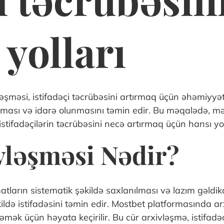
yolları
əsi, istifadəçi təcrübəsini artırmaq üçün əhəmiyyətli 
ılması və idarə olunmasını təmin edir. Bu məqalədə, m
istifadəçilərin təcrübəsini necə artırmaq üçün hansı 
vləşməsi Nədir?
ların sistematik şəkildə saxlanılması və lazım gəldikd
kildə istifadəsini təmin edir. Mostbet platformasında a
zləmək üçün həyata keçirilir. Bu cür arxivləşmə, istifadə