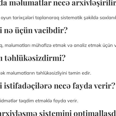
da məlumatlar necə arxivləşirili
 oyun tarixçələri toplanaraq sistematik şəkildə saxlanıl
i nə üçün vacibdir?
maq, məlumatları mühafizə etmək və analiz etmək üçün v
rı təhlükəsizdirmi?
k məlumatların təhlükəsizliyini təmin edir.
 istifadəçilərə necə fayda verir?
ə xidmətlər təqdim etməklə fayda verir.
arxivləşmə sistemini optimallaş