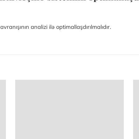
vranışının analizi ilə optimallaşdırılmalıdır.