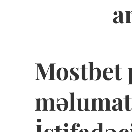
a
Mostbet 
məlumat 
İstifadəç