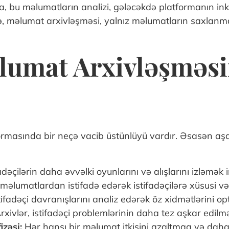
ıca, bu məlumatların analizi, gələcəkdə platformanın ink
lə, məlumat arxivləşməsi, yalnız məlumatların saxlanma
lumat Arxivləşməsi
rmasında bir neçə vacib üstünlüyü vardır. Əsasən aşağ
adəçilərin daha əvvəlki oyunlarını və alışlarını izləmək 
əlumatlardan istifadə edərək istifadəçilərə xüsusi və ə
ifadəçi davranışlarını analiz edərək öz xidmətlərini opt
rxivlər, istifadəçi problemlərinin daha tez aşkar edilm
zəsi:
Hər hansı bir məlumat itkisini azaltmaq və daha 