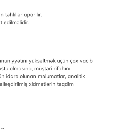
 təhlillər aparılır.
 edilməlidir.
mnuniyyətini yüksəltmək üçün çox vacib
ostu olmasına, müştəri rifahını
n idarə olunan məlumatlar, analitik
lləşdirilmiş xidmətlərin təqdim