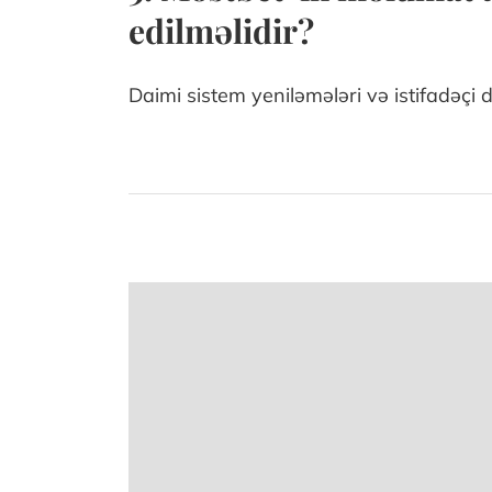
edilməlidir?
Daimi sistem yeniləmələri və istifadəçi da