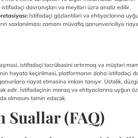
tifadəçi davranışları və meylləri üzrə analiz edilir.
retasiyası:
İstifadəçi gözləntiləri və ehtiyaclarına uyğun
ın saxlanılması zamanı müvafiq qanunvericiliyə riayət
şməsi, istifadəçi təcrübəsini artırmaq və müştəri mə
inin həyata keçirilməsi, platformanın daha istifadəçi d
nunlara riayət etməsinə imkan tanıyır. Üstəlik, düzgü
k edir. İstifadəçinin maraq və ehtiyaclarına uyğun özə
də olmasını təmin edəcək.
n Suallar (FAQ)