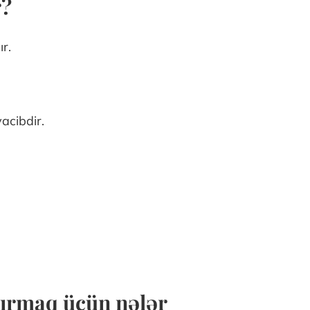
r?
ır.
acibdir.
dırmaq üçün nələr