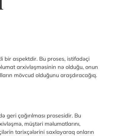
bir aspektdir. Bu proses, istifadəçi
əlumat arxivləşməsinin nə olduğu, onun
yolların mövcud olduğunu araşdıracağıq.
ə geri çağırılması prosesidir. Bu
rxivləşmə, müştəri məlumatlarını,
çilərin tarixçələrini saxlayaraq onların