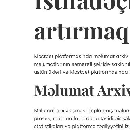
artırmaq 
Mostbet platformasında məlumat arxivləşm
məlumatlarının səmərəli şəkildə saxlan
üstünlükləri və Mostbet platformasında 
Məlumat Arxi
Məlumat arxivləşməsi, toplanmış məlumat
proses, məlumatların daha təsirli bir şə
statistikaları və platforma fəaliyyətini i