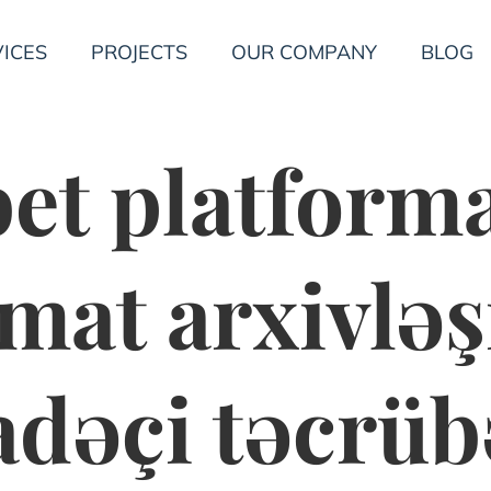
ICES
PROJECTS
OUR COMPANY
BLOG
et platform
mat arxivləş
fadəçi təcrüb