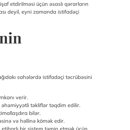
işaf etdirilməsi üçün əsaslı qərarların
sı deyil, eyni zamanda istifadəçi
nin
ıdakı sahələrdə istifadəçi təcrübəsini
imkanı verir.
həmiyyətli təkliflər təqdim edilir.
imallaşdıra bilər.
əsinə və həllinə kömək edir.
etibarlı bir sistem təmin etmək üçün