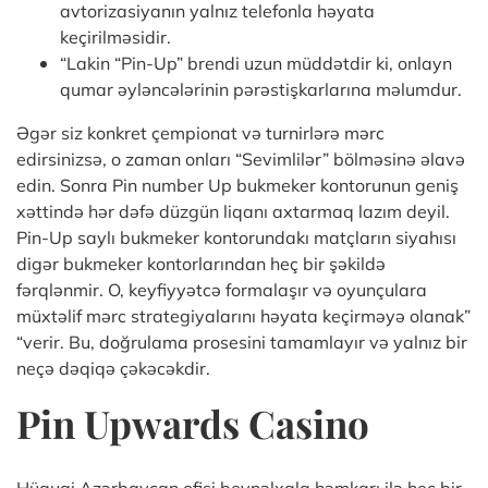
avtorizasiyanın yalnız telefonla həyata
keçirilməsidir.
“Lakin “Pin-Up” brendi uzun müddətdir ki, onlayn
qumar əyləncələrinin pərəstişkarlarına məlumdur.
Əgər siz konkret çempionat və turnirlərə mərc
edirsinizsə, o zaman onları “Sevimlilər” bölməsinə əlavə
edin. Sonra Pin number Up bukmeker kontorunun geniş
xəttində hər dəfə düzgün liqanı axtarmaq lazım deyil.
Pin-Up saylı bukmeker kontorundakı matçların siyahısı
digər bukmeker kontorlarından heç bir şəkildə
fərqlənmir. O, keyfiyyətcə formalaşır və oyunçulara
müxtəlif mərc strategiyalarını həyata keçirməyə olanak”
“verir. Bu, doğrulama prosesini tamamlayır və yalnız bir
neçə dəqiqə çəkəcəkdir.
Pin Upwards Casino
Hüquqi Azərbaycan ofisi beynəlxalq həmkarı ilə heç bir