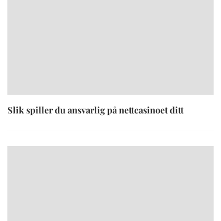
Slik spiller du ansvarlig på nettcasinoet ditt