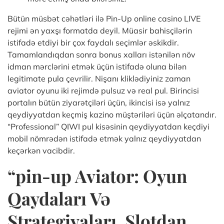
Bütün müsbət cəhətləri ilə Pin-Up online casino LIVE
rejimi ən yaxşı formatda deyil. Müasir bahisçilərin
istifadə etdiyi bir çox faydalı seçimlər əskikdir.
Tamamlandıqdan sonra bonus xalları istənilən növ
idman mərclərini etmək üçün istifadə oluna bilən
legitimate pula çevrilir. Nişanı kliklədiyiniz zaman
aviator oyunu iki rejimdə pulsuz və real pul. Birincisi
portalın bütün ziyarətçiləri üçün, ikincisi isə yalnız
qeydiyyatdan keçmiş kazino müştəriləri üçün əlçatandır.
“Professional” QIWI pul kisəsinin qeydiyyatdan keçdiyi
mobil nömrədən istifadə etmək yalnız qeydiyyatdan
keçərkən vacibdir.
“pin-up Aviator: Oyun
Qaydaları Və
Strategiyaları, Slotdan