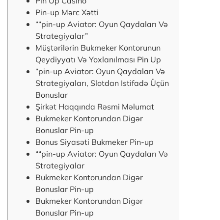
Pin Up Casino
Pin-up Mərc Xətti
““pin-up Aviator: Oyun Qaydaları Və
Strategiyalar”
Müştərilərin Bukmeker Kontorunun
Qeydiyyatı Və Yoxlanılması Pin Up
“pin-up Aviator: Oyun Qaydaları Və
Strategiyaları, Slotdan Istifadə Üçün
Bonuslar
Şirkət Haqqında Rəsmi Məlumat
Bukmeker Kontorundan Digər
Bonuslar Pin-up
Bonus Siyasəti Bukmeker Pin-up
““pin-up Aviator: Oyun Qaydaları Və
Strategiyalar
Bukmeker Kontorundan Digər
Bonuslar Pin-up
Bukmeker Kontorundan Digər
Bonuslar Pin-up