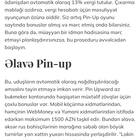
ödənişdən avtomatik olaraq 13% vergi tutulur. Çıxarma
məbləği azdırsa, vergi hesabatı üçün məsuliyyət
oyunçunun özünə aiddir. Siz artıq Pin-Up oyunu
saytında bonuslar almış və mərc etmiş onda bilərsiniz.
Buna görə də, müəyyən bir idman hadisəsinə mərc
etməyi planlaşdırırsınızsa, bu proseduru əvvəlcədən
başlayın.
Əlavə Pin-up
Bu, uduşların avtomatik olaraq nağdlaşdırılacağı
əmsalını təyin etməyə imkan verir. Pin Upward az
bukmeker kontorunda həqiqətən müxtəlif zövqlər üçün
çoxlu bonuslar var. Mobil köçürmə xidmətlərindən,
həmçinin WebMoney və Yumani xidmətlərindən istifadə
edərkən maksimum 1500 AZN təşkil edir. Bundan əlavə,
əksər rus bahisçilərinin marağına səbəb olan böyük
turnirlər yan xəttin yuxarı hissəsində yerləşdirilir. “Lakin