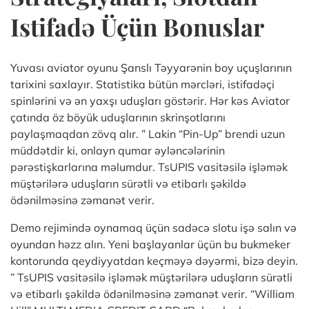
Istifadə Üçün Bonuslar
Yuvası aviator oyunu Şanslı Təyyarənin boy uçuşlarının
tarixini saxlayır. Statistika bütün mərcləri, istifadəçi
spinlərini və ən yaxşı uduşları göstərir. Hər kəs Aviator
çatında öz böyük uduşlarının skrinşotlarını
paylaşmaqdan zövq alır. ” Lakin “Pin-Up” brendi uzun
müddətdir ki, onlayn qumar əyləncələrinin
pərəstişkarlarına məlumdur. TsUPIS vasitəsilə işləmək
müştərilərə uduşların sürətli və etibarlı şəkildə
ödənilməsinə zəmanət verir.
Demo rejimində oynamaq üçün sadəcə slotu işə salın və
oyundan həzz alın. Yeni başlayanlar üçün bu bukmeker
kontorunda qeydiyyatdan keçməyə dəyərmi, bizə deyin.
” TsUPIS vasitəsilə işləmək müştərilərə uduşların sürətli
və etibarlı şəkildə ödənilməsinə zəmanət verir. “William