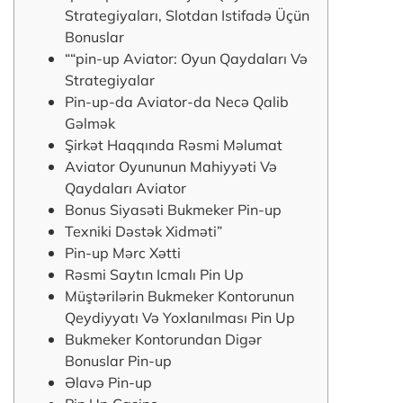
Strategiyaları, Slotdan Istifadə Üçün
Bonuslar
““pin-up Aviator: Oyun Qaydaları Və
Strategiyalar
Pin-up-da Aviator-da Necə Qalib
Gəlmək
Şirkət Haqqında Rəsmi Məlumat
Aviator Oyununun Mahiyyəti Və
Qaydaları Aviator
Bonus Siyasəti Bukmeker Pin-up
Texniki Dəstək Xidməti”
Pin-up Mərc Xətti
Rəsmi Saytın Icmalı Pin Up
Müştərilərin Bukmeker Kontorunun
Qeydiyyatı Və Yoxlanılması Pin Up
Bukmeker Kontorundan Digər
Bonuslar Pin-up
Əlavə Pin-up