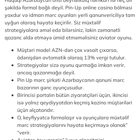
şəkildə formal bağlı deyil. Pin-Up online casino bölməsi
yoxdur və idman mərc oyunları yerli qanunvericiliyə tam
uyğun olaraq həyata keçirilir. Siz müxtəlif
strategiyalara əməl edə bilərsiniz, lakin zəmanətli
qazanc əldə etməyə ümid etməməlisiniz aviator oyunu.
Müştəri model AZN-dən çox vəsait çıxarsa,
ödənişdən avtomatik olaraq 13% vergi tutulur.
Strategiyalar sizə oyunu qurmağa imkan verir,
ancaq qazanmağa deyil.
Pin Up mərc şirkəti Azərbaycanın qanuni mərc
bazarının gənc oyunçusudur.
Birincisi portalın bütün ziyarətçiləri üçün, ikincisi
isə yalnız qeydiyyatdan keçmiş kazino müştəriləri
üçün əlçatandır.
O, keyfiyyətcə formalaşır və oyunçulara müxtəlif
mərc strategiyalarını həyata keçirməyə olanak”
“verir.
Aviator, təyyarənin” “uçuş alqoritmini