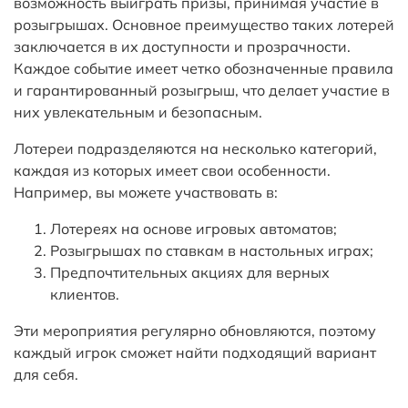
возможность выиграть призы, принимая участие в
розыгрышах. Основное преимущество таких лотерей
заключается в их доступности и прозрачности.
Каждое событие имеет четко обозначенные правила
и гарантированный розыгрыш, что делает участие в
них увлекательным и безопасным.
Лотереи подразделяются на несколько категорий,
каждая из которых имеет свои особенности.
Например, вы можете участвовать в:
Лотереях на основе игровых автоматов;
Розыгрышах по ставкам в настольных играх;
Предпочтительных акциях для верных
клиентов.
Эти мероприятия регулярно обновляются, поэтому
каждый игрок сможет найти подходящий вариант
для себя.