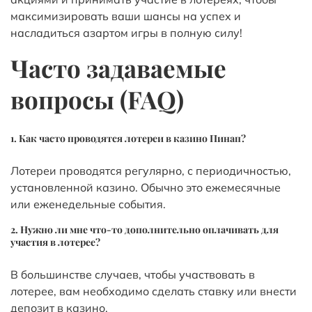
максимизировать ваши шансы на успех и
насладиться азартом игры в полную силу!
Часто задаваемые
вопросы (FAQ)
1. Как часто проводятся лотереи в казино Пинап?
Лотереи проводятся регулярно, с периодичностью,
установленной казино. Обычно это ежемесячные
или еженедельные события.
2. Нужно ли мне что-то дополнительно оплачивать для
участия в лотерее?
В большинстве случаев, чтобы участвовать в
лотерее, вам необходимо сделать ставку или внести
депозит в казино.