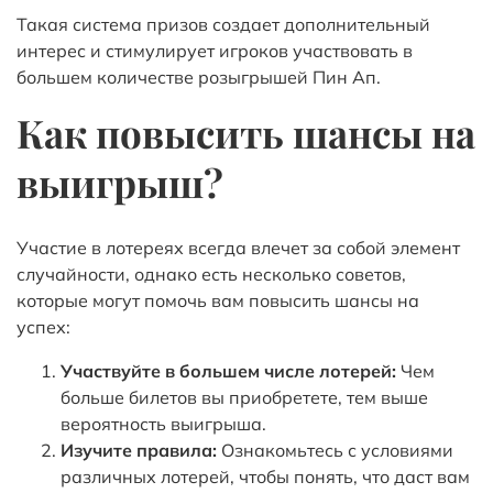
Такая система призов создает дополнительный
интерес и стимулирует игроков участвовать в
большем количестве розыгрышей
Пин Ап
.
Как повысить шансы на
выигрыш?
Участие в лотереях всегда влечет за собой элемент
случайности, однако есть несколько советов,
которые могут помочь вам повысить шансы на
успех:
Участвуйте в большем числе лотерей:
Чем
больше билетов вы приобретете, тем выше
вероятность выигрыша.
Изучите правила:
Ознакомьтесь с условиями
различных лотерей, чтобы понять, что даст вам