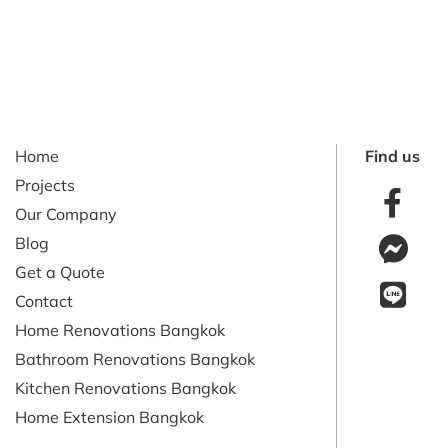
Home
Find us
Projects
Our Company
Blog
Get a Quote
Contact
Home Renovations Bangkok
Bathroom Renovations Bangkok
Kitchen Renovations Bangkok
Home Extension Bangkok