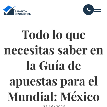
Todo lo que
necesitas saber en
la Guía de
apuestas para el
Mundial: México
03 July 2026