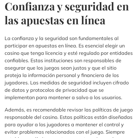
Confianza y seguridad en
las apuestas en línea
La confianza y la seguridad son fundamentales al
participar en apuestas en línea. Es esencial elegir un
casino que tenga licencia y esté regulado por entidades
confiables. Estas instituciones son responsables de
asegurar que los juegos sean justos y que el sitio
proteja la información personal y financiera de los
jugadores. Las medidas de seguridad incluyen cifrado
de datos y protocolos de privacidad que se
implementan para mantener a salvo a los usuarios.
Además, es recomendable revisar las políticas de juego
responsable del casino. Estas políticas están diseñadas
para ayudar a los jugadores a mantener el control y
evitar problemas relacionados con el juego. Siempre