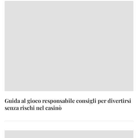
Guida al gioco responsabile consigli per divertirsi
senza rischi nel casinò