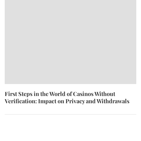
First Steps in the World of Casinos Without
Verification: Impact on Privacy and Withdrawals