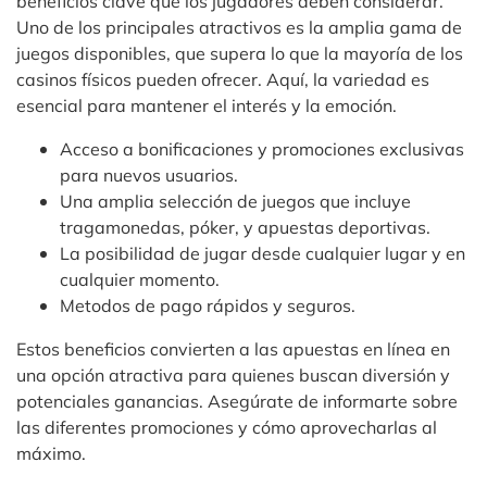
beneficios clave que los jugadores deben considerar.
Uno de los principales atractivos es la amplia gama de
juegos disponibles, que supera lo que la mayoría de los
casinos físicos pueden ofrecer. Aquí, la variedad es
esencial para mantener el interés y la emoción.
Acceso a bonificaciones y promociones exclusivas
para nuevos usuarios.
Una amplia selección de juegos que incluye
tragamonedas, póker, y apuestas deportivas.
La posibilidad de jugar desde cualquier lugar y en
cualquier momento.
Metodos de pago rápidos y seguros.
Estos beneficios convierten a las apuestas en línea en
una opción atractiva para quienes buscan diversión y
potenciales ganancias. Asegúrate de informarte sobre
las diferentes promociones y cómo aprovecharlas al
máximo.