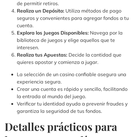
de permitir retiros.
Realiza un Depósito:
Utiliza métodos de pago
seguros y convenientes para agregar fondos a tu
cuenta.
Explora los Juegos Disponibles:
Navega por la
biblioteca de juegos y elige aquellos que te
interesen.
Realiza tus Apuestas:
Decide la cantidad que
quieres apostar y comienza a jugar.
La selección de un casino confiable asegura una
experiencia segura.
Crear una cuenta es rápido y sencillo, facilitando
la entrada al mundo del juego.
Verificar tu identidad ayuda a prevenir fraudes y
garantiza la seguridad de tus fondos.
Detalles prácticos para