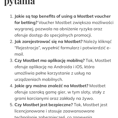
pytania
Jakie są top benefits of using a Mostbet voucher
for betting?
Voucher Mostbet zwiększa możliwości
wygranej, pozwala na obniżenie ryzyka oraz
oferuje dostęp do specjalnych promocji.
Jak zarejestrować się na Mostbet?
Należy kliknąć
“Rejestracja”, wypełnić formularz i potwierdzić e-
mail.
Czy Mostbet ma aplikację mobilną?
Tak, Mostbet
oferuje aplikację na Androida i iOS, która
umożliwia pełne korzystanie z usług na
urządzeniach mobilnych.
Jakie gry można znaleźć na Mostbet?
Mostbet
oferuje szeroką gamę gier, w tym sloty, stoły z
grami karcianymi oraz zakłady na żywo.
Czy Mostbet jest bezpieczne?
Tak, Mostbet jest
licencjonowane i stosuje zaawansowane
technologie zabezpieczeń, co zapewnia