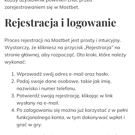
zarejestrowaniem się w Mostbet.
Rejestracja i logowanie
Proces rejestracji na Mostbet jest prosty i intuicyjny.
Wystarczy, że klikniesz na przycisk „Rejestracja” na
stronie głównej, aby rozpocząć. Oto kroki, które należy
wykonać:
Wprowadź swój adres e-mail oraz hasło.
Podaj swoje dane osobowe, takie jak imię,
nazwisko i numer telefonu.
Potwierdź swoją rejestrację, klikając w link
wysłany na e-mail.
Po zalogowaniu się można już korzystać z w pełni
funkcjonalnego konta, w tym dokonywać wpłat i
grać w gry.