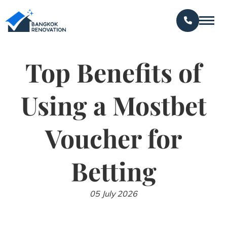
Top Benefits of
Using a Mostbet
Voucher for
Betting
05 July 2026