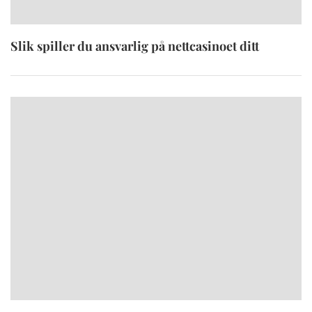
Slik spiller du ansvarlig på nettcasinoet ditt