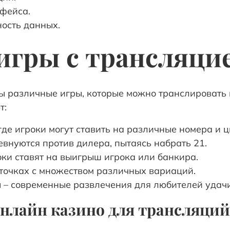
рфейса.
ость данных.
игры с трансляци
ы различные игры, которые можно транслировать 
т:
где игроки могут ставить на различные номера и ц
евнуются против дилера, пытаясь набрать 21.
роки ставят на выигрыш игрока или банкира.
рточках с множеством различных вариаций.
ы – современные развлечения для любителей удачи
онлайн казино для трансляций