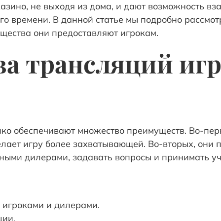
зино, не выходя из дома, и дают возможность вз
о времени. В данной статье мы подробно рассмотр
щества они предоставляют игрокам.
а трансляций игр
ко обеспечивают множество преимуществ. Во-перв
елает игру более захватывающей. Во-вторых, они
ными дилерами, задавать вопросы и принимать уч
 игроками и дилерами.
ции.