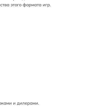
тва этого формата игр.
оками и дилерами.