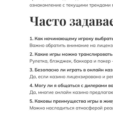
ознакомление с текущими трендами 
Часто задав
1. Как начинающему игроку выбрать
Важно обратить внимание на лицензи
2. Какие игры можно транслировать
Рулетка, блэкджек, баккара и покер
3. Безопасно ли играть в онлайн ка
Да, если казино лицензировано и ре
4. Могу ли я общаться с дилерами в
Да, многие онлайн казино предлагаю
5. Каковы преимущества игры в жив
Можно насладиться атмосферой реал