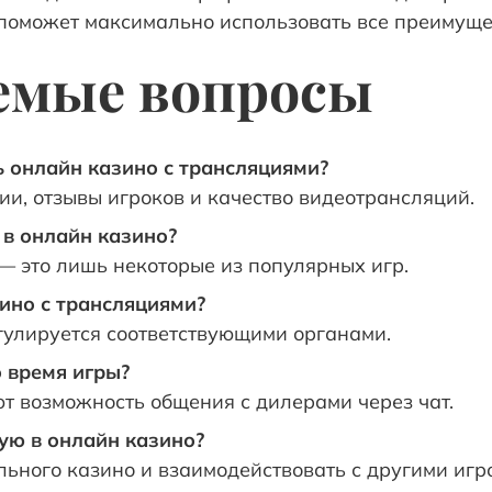
поможет максимально использовать все преимущес
аемые вопросы
 онлайн казино с трансляциями?
и, отзывы игроков и качество видеотрансляций.
 в онлайн казино?
 — это лишь некоторые из популярных игр.
зино с трансляциями?
гулируется соответствующими органами.
о время игры?
т возможность общения с дилерами через чат.
ую в онлайн казино?
ьного казино и взаимодействовать с другими игр