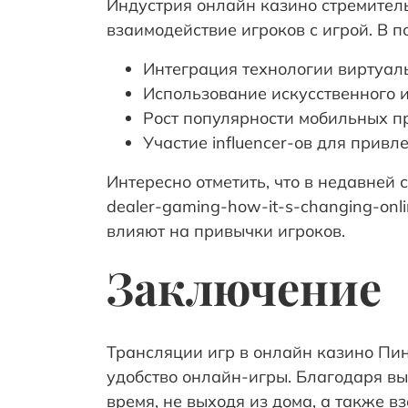
Индустрия онлайн казино стремитель
взаимодействие игроков с игрой. В
Интеграция технологии виртуаль
Использование искусственного 
Рост популярности мобильных п
Участие influencer-ов для привл
Интересно отметить, что в недавней ст
dealer-gaming-how-it-s-changing-onl
влияют на привычки игроков.
Заключение
Трансляции игр в онлайн казино Пин
удобство онлайн-игры. Благодаря в
время, не выходя из дома, а также 