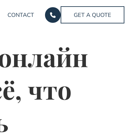
CONTACT
GET A QUOTE
 онлайн
ё, что
ь