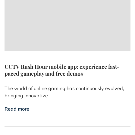
CCTV Rush Hour mobile app: experience fast-
paced gameplay and free demos
The world of online gaming has continuously evolved,
bringing innovative
Read more