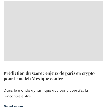
Prédiction du score : enjeux de paris en crypto
pour le match Mexique contre
Dans le monde dynamique des paris sportifs, la
rencontre entre
Read more