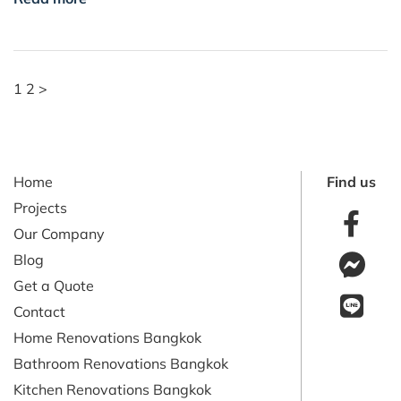
Posts
1
2
>
pagination
Home
Find us
Projects
Our Company
Blog
Get a Quote
Contact
Home Renovations Bangkok
Bathroom Renovations Bangkok
Kitchen Renovations Bangkok