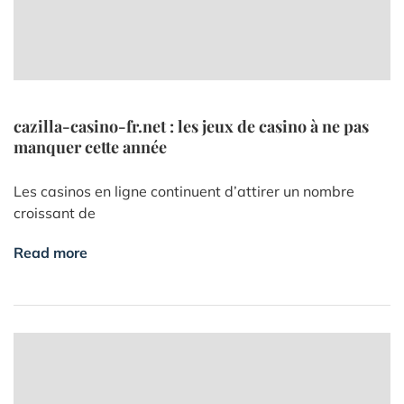
cazilla-casino-fr.net : les jeux de casino à ne pas
manquer cette année
Les casinos en ligne continuent d’attirer un nombre
croissant de
Read more