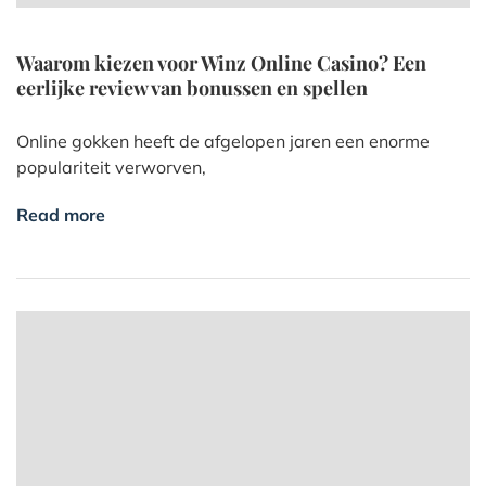
Waarom kiezen voor Winz Online Casino? Een
eerlijke review van bonussen en spellen
Online gokken heeft de afgelopen jaren een enorme
populariteit verworven,
Read more