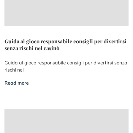
Guida al gioco responsabile consigli per divertirsi
senza rischi nel casinò
Guida al gioco responsabile consigli per divertirsi senza
rischi nel
Read more