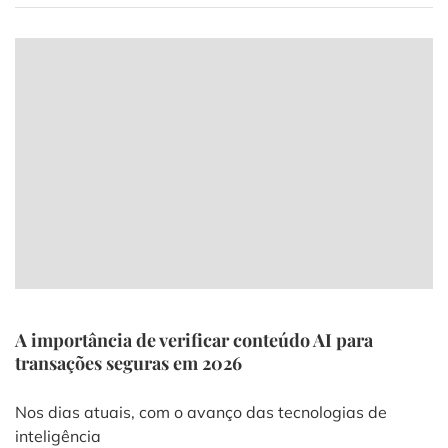
A importância de verificar conteúdo AI para
transações seguras em 2026
Nos dias atuais, com o avanço das tecnologias de
inteligência