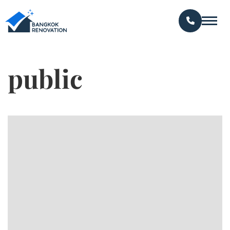
public